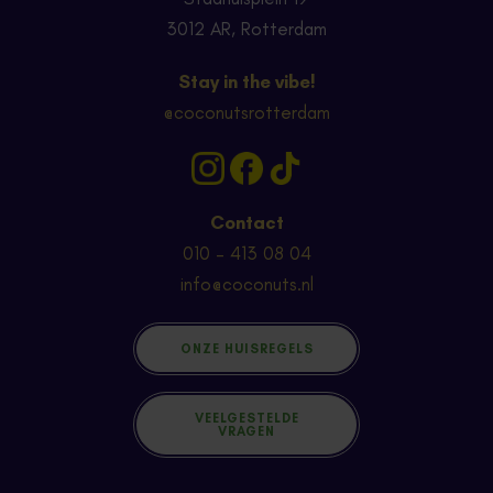
3012 AR, Rotterdam
Stay in the vibe!
@coconutsrotterdam
Contact
010 – 413 08 04
info@coconuts.nl
ONZE HUISREGELS
VEELGESTELDE
VRAGEN