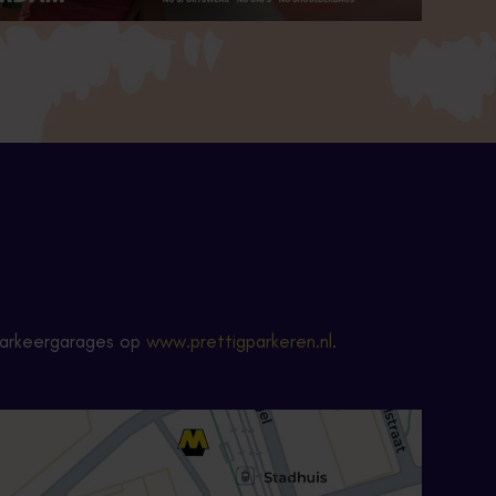
e parkeergarages op
www.prettigparkeren.nl
.