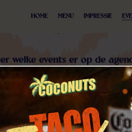
HOME
MENU
IMPRESSIE
EV
ier welke events er op de agen