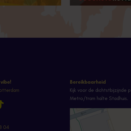
 vibe!
Bereikbaarheid
otterdam
Kijk voor de dichtstbijzijnd
Metro/tram halte Stadhuis.
8 04