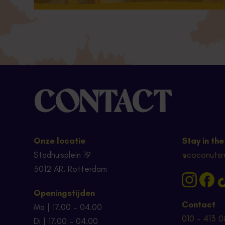
CONTACT
Onze locatie
Stay in the
Stadhuisplein 19
@coconutsr
3012 AR, Rotterdam
Openingstijden
Contact
Ma | 17.00 – 04.00
010 – 413 0
Di | 17.00 – 04.00