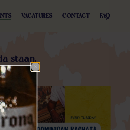
ENTS
VACATURES
CONTACT
FAQ
da staan.